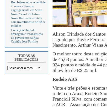
Bombeiros salvam bebê de
2 meses vítima de
engasgamento em Araxá
Novo Cemei no bairro
Novo Horizonte contará
com investimento de R$ 5
milhões
Começam obras de
Alison Trindade dos Santos
drenagem e reconstrução
do pavimento na Rua
seguido por Kayke Ferreira
Capitão José Porfírio
Nascimento, Arthur Viana An
O melhor touro desta ediçã
TODAS AS
de 45,63 pontos. A melhor c
PUBLICAÇÕES
924 pontos e média de 44 p
Show foi de R$ 25 mil.
Rodeio ARS
Vinte e três peões e setenta
rodeio do Araxá Rodeio Sho
Francioli Silva, com comen
a ACR – Associação dos Co