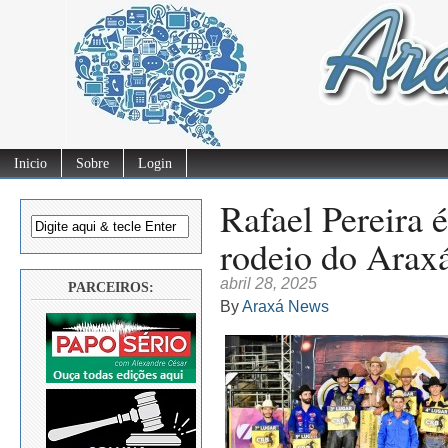
Inicio
Sobre
Login
Rafael Pereira 
rodeio do Arax
abril 28, 2025
PARCEIROS:
By
Araxá News