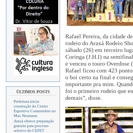
Rafael Pereira, da cidade d
rodeio do Araxá Rodeio Sho
sábado (26) em terceiro lu
Coringa (J.H.I) na semifina
e venceu o touro Overdose 
Rafael ficou com 423 pontos
o boi certo na final e conse
importante pra mim. Quand
foi o primeiro rodeio que e
ÚLTIMOS POSTS
demais”, disse.
Prefeitura inicia
construção do Centro
Esportivo Comunitário no
Max Neumann
Araxá oferece preparação
gratuita para processo
seletivo do CEFET