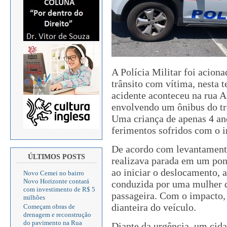
A Polícia Militar foi aciona
trânsito com vítima, nesta t
acidente aconteceu na rua 
envolvendo um ônibus do tra
Uma criança de apenas 4 an
ferimentos sofridos com o 
De acordo com levantamentos
ÚLTIMOS POSTS
realizava parada em um pon
ao iniciar o deslocamento, 
Novo Cemei no bairro
Novo Horizonte contará
conduzida por uma mulher d
com investimento de R$ 5
passageira. Com o impacto, a
milhões
dianteira do veículo.
Começam obras de
drenagem e reconstrução
do pavimento na Rua
Diante da urgência, um cida