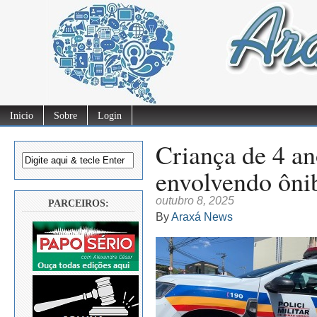
Inicio
Sobre
Login
Criança de 4 a
envolvendo ônibu
outubro 8, 2025
PARCEIROS:
By
Araxá News