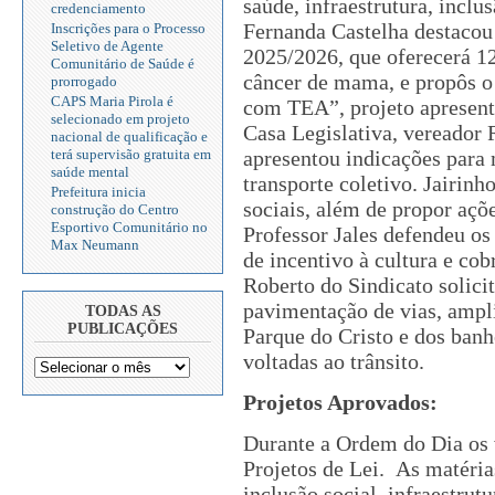
saúde, infraestrutura, inclu
credenciamento
Fernanda Castelha destacou
Inscrições para o Processo
Seletivo de Agente
2025/2026, que oferecerá 1
Comunitário de Saúde é
câncer de mama, e propôs 
prorrogado
CAPS Maria Pirola é
com TEA”, projeto apresent
selecionado em projeto
Casa Legislativa, vereador
nacional de qualificação e
apresentou indicações para 
terá supervisão gratuita em
saúde mental
transporte coletivo. Jairin
Prefeitura inicia
sociais, além de propor açõ
construção do Centro
Esportivo Comunitário no
Professor Jales defendeu os
Max Neumann
de incentivo à cultura e co
Roberto do Sindicato solici
pavimentação de vias, ampl
TODAS AS
PUBLICAÇÕES
Parque do Cristo e dos banh
voltadas ao trânsito.
Projetos Aprovados:
Durante a Ordem do Dia os 
Projetos de Lei. As matéria
inclusão social, infraestrut