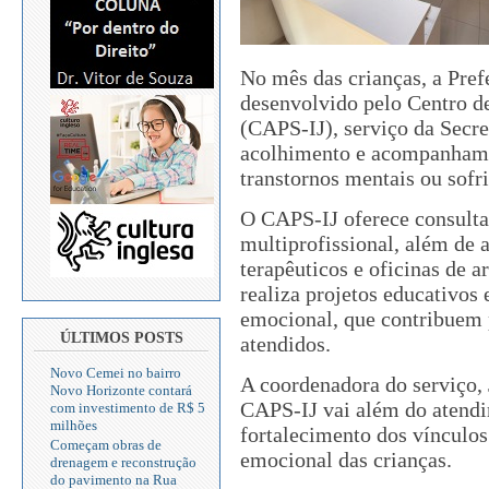
No mês das crianças, a Pref
desenvolvido pelo Centro de
(CAPS-IJ), serviço da Secre
acolhimento e acompanhame
transtornos mentais ou sof
O CAPS-IJ oferece consultas
multiprofissional, além de
terapêuticos e oficinas de a
realiza projetos educativos 
emocional, que contribuem 
ÚLTIMOS POSTS
atendidos.
Novo Cemei no bairro
A coordenadora do serviço, 
Novo Horizonte contará
CAPS-IJ vai além do atend
com investimento de R$ 5
milhões
fortalecimento dos vínculos
Começam obras de
emocional das crianças.
drenagem e reconstrução
do pavimento na Rua