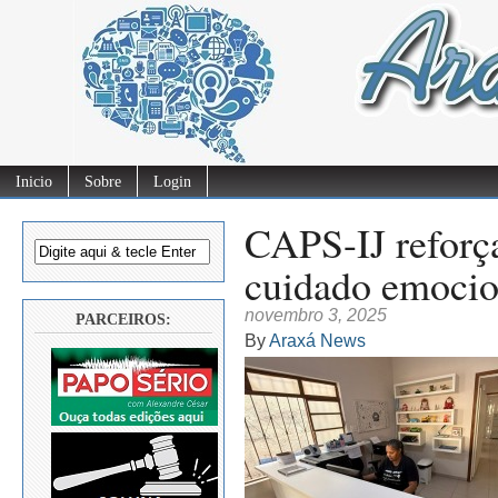
Inicio
Sobre
Login
CAPS-IJ reforç
cuidado emocion
novembro 3, 2025
PARCEIROS:
By
Araxá News