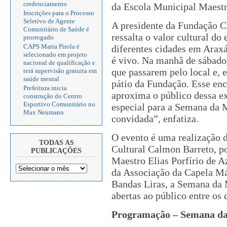
credenciamento
da Escola Municipal Maestr
Inscrições para o Processo
Seletivo de Agente
A presidente da Fundação C
Comunitário de Saúde é
ressalta o valor cultural do
prorrogado
CAPS Maria Pirola é
diferentes cidades em Arax
selecionado em projeto
é vivo. Na manhã de sábado,
nacional de qualificação e
que passarem pelo local e, 
terá supervisão gratuita em
saúde mental
pátio da Fundação. Esse enc
Prefeitura inicia
aproxima o público dessa ex
construção do Centro
Esportivo Comunitário no
especial para a Semana da 
Max Neumann
convidada”, enfatiza.
O evento é uma realização d
TODAS AS
Cultural Calmon Barreto, p
PUBLICAÇÕES
Maestro Elias Porfírio de A
da Associação da Capela Má
Bandas Liras, a Semana da 
abertas ao público entre os
Programação – Semana d