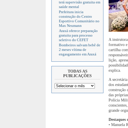
terá supervisão gratuita em
saúde mental
Prefeitura inicia
construção do Centro
Esportivo Comunitário no
Max Neumann
Araxá oferece preparação
gratuita para processo
A instrutor
seletivo do CEFET
formativo e
Bombeiros salvam bebê de
2 meses vítima de
cartilha co
engasgamento em Araxá
responsávei
lição, apre
possibilidad
explica.
TODAS AS
PUBLICAÇÕES
A secretári
dos estudant
construção 
das próprias
Polícia Mil
conscientes
grande orgu
Destaques 
• Manuela R