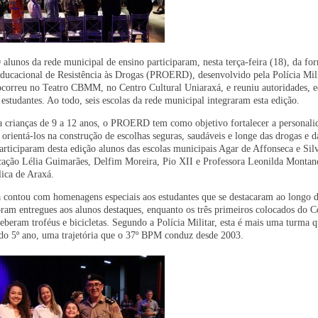
 alunos da rede municipal de ensino participaram, nesta terça-feira (18), da fo
ucacional de Resistência às Drogas (PROERD), desenvolvido pela Polícia Mili
ocorreu no Teatro CBMM, no Centro Cultural Uniaraxá, e reuniu autoridades, e
 estudantes. Ao todo, seis escolas da rede municipal integraram esta edição.
a crianças de 9 a 12 anos, o PROERD tem como objetivo fortalecer a personali
 orientá-los na construção de escolhas seguras, saudáveis e longe das drogas e d
articiparam desta edição alunos das escolas municipais Agar de Affonseca e Silv
cação Lélia Guimarães, Delfim Moreira, Pio XII e Professora Leonilda Montan
lica de Araxá.
 contou com homenagens especiais aos estudantes que se destacaram ao longo d
ram entregues aos alunos destaques, enquanto os três primeiros colocados do 
eberam troféus e bicicletas. Segundo a Polícia Militar, esta é mais uma turma q
 do 5º ano, uma trajetória que o 37º BPM conduz desde 2003.