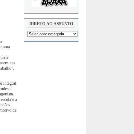
DIRETO AO ASSUNTO
er
de uma
 cada
ensem nas
rabalho”,
o integral
tudes e
agonista
 escola e a
dadãos
 motivo de