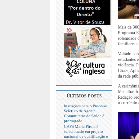
Mais de 300
Programa Ed
solenidade 
familiares e
Voltado par
estudantes e
violência. P
Chaer, Apli
da rede púb
A cerimônia
Medalhas fo
ÚLTIMOS POSTS
Redação rec
o currículo
Inscrições para o Processo
Seletivo de Agente
Comunitário de Saúde é
prorrogado
CAPS Maria Pirola é
selecionado em projeto
nacional de qualificação e