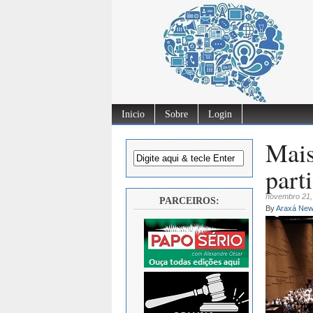
Inicio
Sobre
Login
Mais
part
novembro 21,
PARCEIROS:
By
Araxá Ne