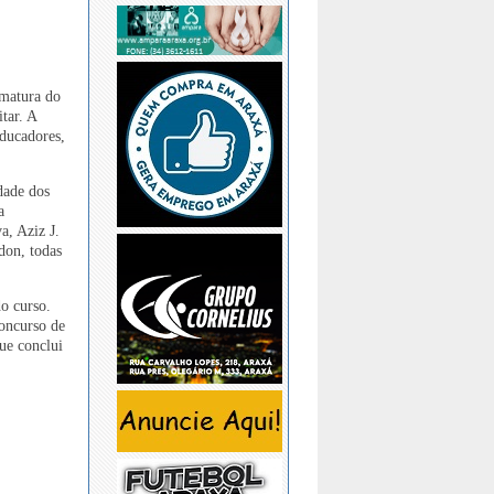
rmatura do
tar. A
ducadores,
dade dos
a
a, Aziz J.
don, todas
o curso.
Concurso de
ue conclui