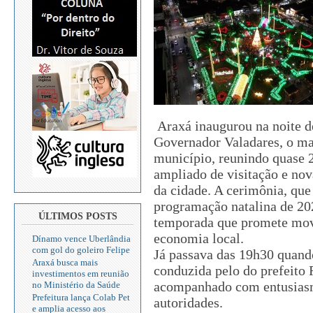
Araxá inaugurou na noite de
Governador Valadares, o ma
município, reunindo quase 
ampliado de visitação e nov
da cidade. A cerimônia, que
programação natalina de 202
ÚLTIMOS POSTS
temporada que promete movi
economia local.
Dínamo vence Uberlândia
com gol do goleiro Felipe
Já passava das 19h30 quando
Araxá busca mais
conduzida pelo do prefeit
investimentos em reunião
acompanhado com entusiasmo
no Ministério da Saúde
Prefeitura lança Colab Pet
autoridades.
e amplia acesso aos