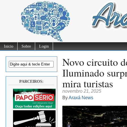
Inicio
Sobre
Login
Novo circuito d
Iluminado surp
mira turistas
PARCEIROS:
novembro 21, 2025
By
Araxá News