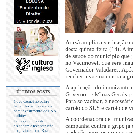
Araxá amplia a vacinação co
desta quinta-feira (14). A 
de saúde do município que 
no Vacimóvel, que será ina
Governador Valadares. Após
receber a vacina contra a gr
A aplicação do imunizante 
ÚLTIMOS POSTS
Governo de Minas Gerais par
Para se vacinar, é necessár
Novo Cemei no bairro
Novo Horizonte contará
cartão do SUS e cartão de v
com investimento de R$ 5
milhões
A coordenadora de Imunizaç
Começam obras de
campanha contra a gripe já
drenagem e reconstrução
do pavimento na Rua
a adesão entre os grupos pri