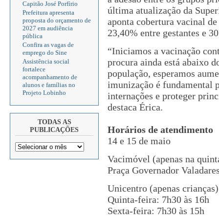
Capitão José Porfírio
última atualização da Supe
Prefeitura apresenta
aponta cobertura vacinal de
proposta do orçamento de
2027 em audiência
23,40% entre gestantes e 30
pública
Confira as vagas de
“Iniciamos a vacinação cont
emprego do Sine
procura ainda está abaixo d
Assistência social
fortalece
população, esperamos aumen
acompanhamento de
imunização é fundamental p
alunos e famílias no
Projeto Lobinho
internações e proteger prin
destaca Érica.
TODAS AS
Horários de atendimento
PUBLICAÇÕES
14 e 15 de maio
Vacimóvel (apenas na quint
Praça Governador Valadares
Unicentro (apenas crianças)
Quinta-feira: 7h30 às 16h
Sexta-feira: 7h30 às 15h