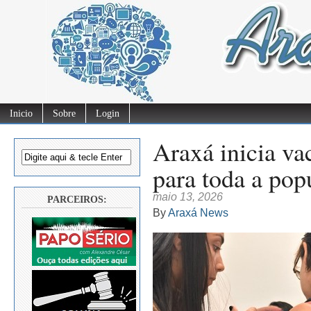
Inicio
Sobre
Login
Araxá inicia va
para toda a pop
maio 13, 2026
PARCEIROS:
By
Araxá News