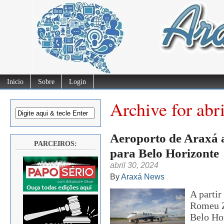
Inicio
Sobre
Login
Archive for abr
Aeroporto de Araxá a
PARCEIROS:
para Belo Horizonte
abril 30, 2024
By
Araxá News
A partir
Romeu Z
Belo Ho