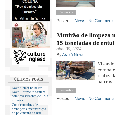
Leia mais »
Posted in
News
|
No Comments
Mutirão de limpeza n
15 toneladas de entu
abril 30, 2024
By
Araxá News
Visando
combate
realizad
ÚLTIMOS POSTS
bairros.
Novo Cemei no bairro
Leia mais »
Novo Horizonte contará
com investimento de R$ 5
Posted in
News
|
No Comments
milhões
Começam obras de
drenagem e reconstrução
do pavimento na Rua