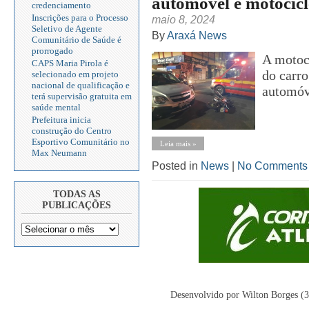
automóvel e motocicl
credenciamento
Inscrições para o Processo
maio 8, 2024
Seletivo de Agente
By
Araxá News
Comunitário de Saúde é
prorrogado
A motoci
CAPS Maria Pirola é
do carro
selecionado em projeto
nacional de qualificação e
automóve
terá supervisão gratuita em
saúde mental
Prefeitura inicia
construção do Centro
Esportivo Comunitário no
Leia mais »
Max Neumann
Posted in
News
|
No Comments
TODAS AS
PUBLICAÇÕES
Desenvolvido por Wilton Borges (