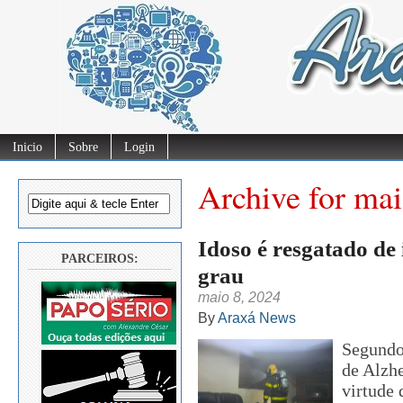
Inicio
Sobre
Login
Archive for mai
Idoso é resgatado de
PARCEIROS:
grau
maio 8, 2024
By
Araxá News
Segundo 
de Alzh
virtude 