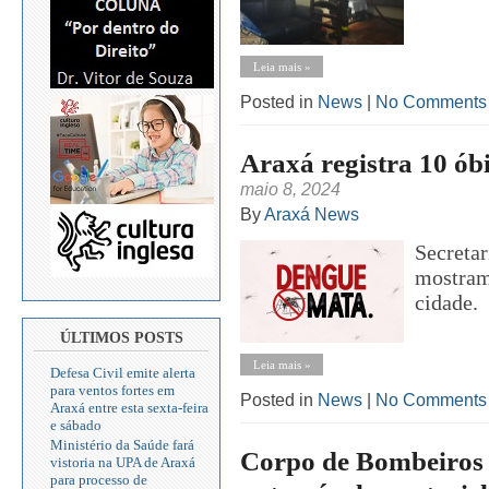
Leia mais »
Posted in
News
|
No Comments
Araxá registra 10 ób
maio 8, 2024
By
Araxá News
Secretar
mostram
cidade.
ÚLTIMOS POSTS
Leia mais »
Defesa Civil emite alerta
para ventos fortes em
Posted in
News
|
No Comments
Araxá entre esta sexta-feira
e sábado
Ministério da Saúde fará
Corpo de Bombeiros a
vistoria na UPA de Araxá
para processo de