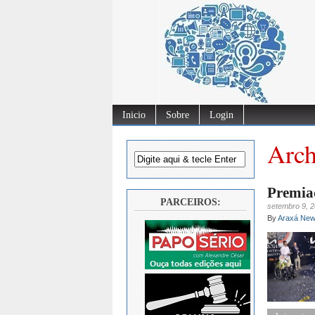
Inicio
Sobre
Login
Arch
Premiaç
PARCEIROS:
setembro 9, 
By
Araxá Ne