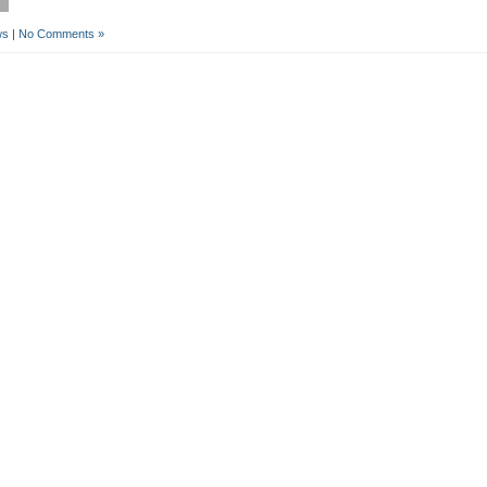
ws
|
No Comments »