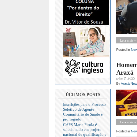
Leia mais »
Posted in
Ne
Homem d
Araxá
julho 2, 2025
By
Araxá Ne
ÚLTIMOS POSTS
Inscrições para o Processo
Seletivo de Agente
Comunitário de Saúde é
prorrogado
Leia mais »
CAPS Maria Pirola é
selecionado em projeto
Posted in
Ne
nacional de qualificação e