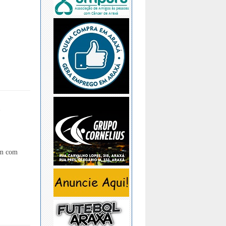
m
em com