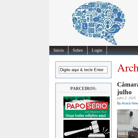
Inicio
Sobre
Login
Arch
Câmara
PARCEIROS:
julho
julho 2, 2025
By
Araxá Ne