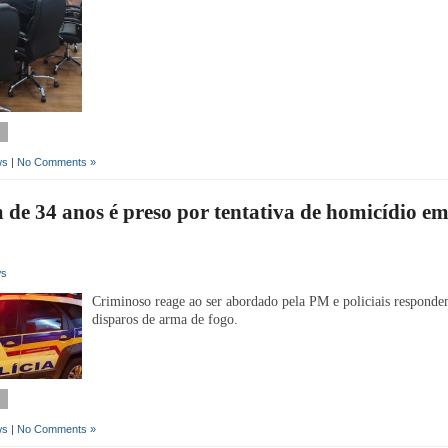
ws
|
No Comments »
e 34 anos é preso por tentativa de homicídio e
ws
Criminoso reage ao ser abordado pela PM e policiais respond
disparos de arma de fogo.
ws
|
No Comments »