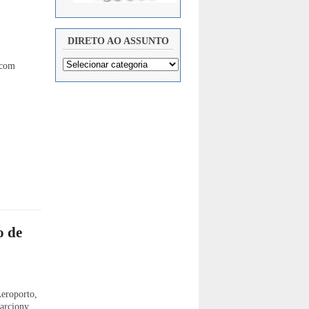
DIRETO AO ASSUNTO
 com
o de
eroporto,
Marciony