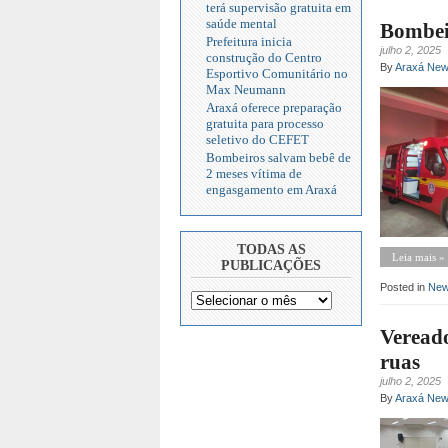
terá supervisão gratuita em
saúde mental
Bombei
Prefeitura inicia
julho 2, 2025
construção do Centro
By
Araxá Ne
Esportivo Comunitário no
Max Neumann
Araxá oferece preparação
gratuita para processo
seletivo do CEFET
Bombeiros salvam bebê de
2 meses vítima de
engasgamento em Araxá
TODAS AS
Leia mais »
PUBLICAÇÕES
Posted in
Ne
Vereado
ruas
julho 2, 2025
By
Araxá Ne