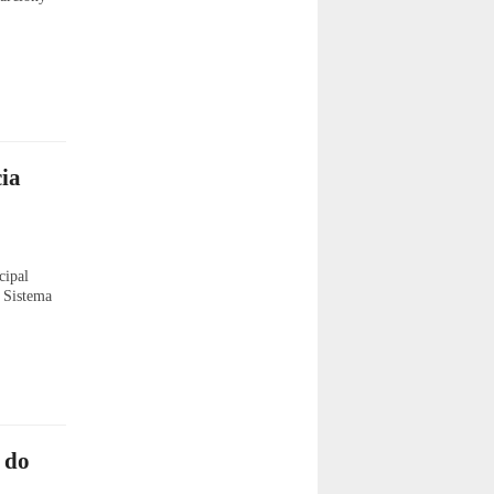
ia
cipal
o Sistema
 do