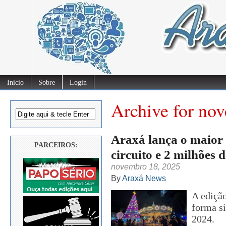
Inicio
Sobre
Login
Archive for no
Araxá lança o maior 
PARCEIROS:
circuito e 2 milhões
novembro 18, 2025
By
Araxá News
A ediçã
forma si
2024.