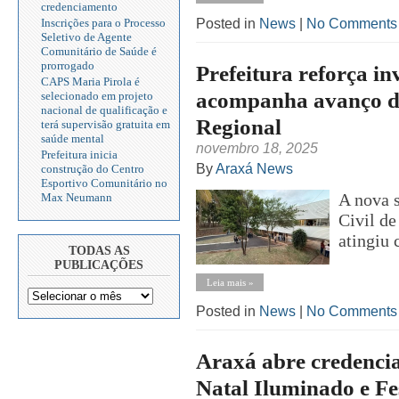
credenciamento
Posted in
News
|
No Comments
Inscrições para o Processo
Seletivo de Agente
Comunitário de Saúde é
prorrogado
Prefeitura reforça i
CAPS Maria Pirola é
acompanha avanço da
selecionado em projeto
nacional de qualificação e
Regional
terá supervisão gratuita em
saúde mental
novembro 18, 2025
Prefeitura inicia
By
Araxá News
construção do Centro
Esportivo Comunitário no
A nova s
Max Neumann
Civil de
atingiu 
TODAS AS
PUBLICAÇÕES
Leia mais »
Posted in
News
|
No Comments
Araxá abre credenci
Natal Iluminado e Fe