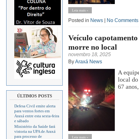
Leia mais »
Posted in
News
|
No Comments
Veículo capotamento 
morre no local
novembro 18, 2025
By
Araxá News
A equip
local do
67 anos,
ÚLTIMOS POSTS
Defesa Civil emite alerta
para ventos fortes em
Araxá entre esta sexta-feira
e sábado
Ministério da Saúde fará
vistoria na UPA de Araxá
para processo de
Leia mais »