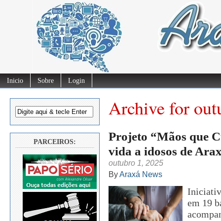
Inicio
Sobre
Login
Archive for out
Projeto “Mãos que C
PARCEIROS:
vida a idosos de Ara
outubro 1, 2025
By
Araxá News
Iniciati
em 19 ba
acompan