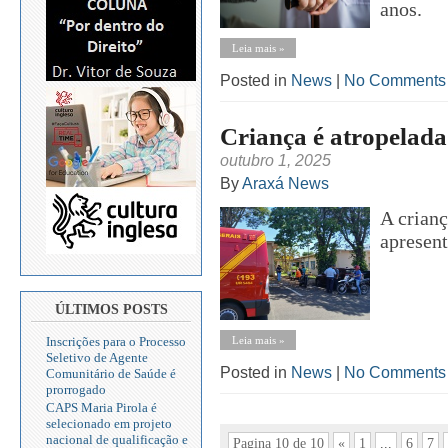
anos.
Leia mais »
Posted in
News
|
No Comments
Criança é atropelad
outubro 1, 2025
By
Araxá News
A crianç
apresent
ÚLTIMOS POSTS
Leia mais »
Inscrições para o Processo
Seletivo de Agente
Posted in
News
|
No Comments
Comunitário de Saúde é
prorrogado
CAPS Maria Pirola é
selecionado em projeto
nacional de qualificação e
Pagina 10 de 10
«
1
...
6
7