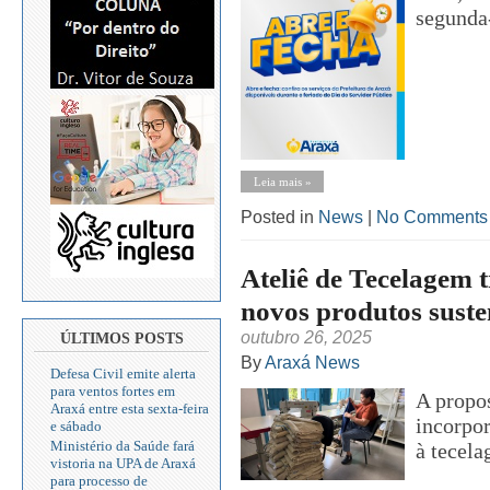
segunda-
Leia mais »
Posted in
News
|
No Comments
Ateliê de Tecelagem
novos produtos suste
outubro 26, 2025
ÚLTIMOS POSTS
By
Araxá News
Defesa Civil emite alerta
para ventos fortes em
A propos
Araxá entre esta sexta-feira
incorpor
e sábado
Ministério da Saúde fará
à tecela
vistoria na UPA de Araxá
para processo de