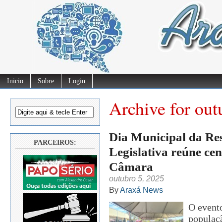
Inicio
Sobre
Login
Archive for out
Dia Municipal da Res
PARCEIROS:
Legislativa reúne cen
Câmara
outubro 5, 2025
By
Araxá News
O event
populaç