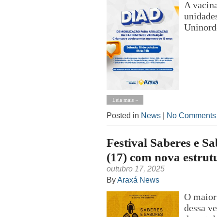
A vacina
unidades
Uninord
Leia mais »
Posted in
News
|
No Comments
Festival Saberes e Sa
(17) com nova estrut
outubro 17, 2025
By
Araxá News
O maior 
dessa ve