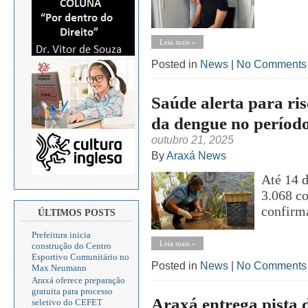
Leia mais »
Posted in
News
|
No Comments
Saúde alerta para ri
da dengue no períod
outubro 21, 2025
By
Araxá News
Até 14 d
3.068 c
confirma
ÚLTIMOS POSTS
Prefeitura inicia
Leia mais »
construção do Centro
Esportivo Comunitário no
Posted in
News
|
No Comments
Max Neumann
Araxá oferece preparação
gratuita para processo
Araxá entrega pista 
seletivo do CEFET