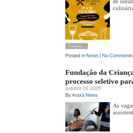
de outub
culinári
Leia mais »
Posted in
News
|
No Comments
Fundação da Criança
processo seletivo pa
outubro 16, 2025
By
Araxá News
As vagas
assisten