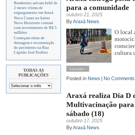
Bombeiros salvam bebê de
para a comunidade
2 meses vítima de
engasgamento em Araxá
outubro 21, 2025
Novo Cemei no bairro
By
Araxá News
Novo Horizonte contará
com investimento de R$ 5
O local
milhões
Começam obras de
motocicl
drenagem e reconstrução
conscien
do pavimento na Rua
cultura 
Capitão José Porfírio
Leia mais »
TODAS AS
PUBLICAÇÕES
Posted in
News
|
No Comments
Araxá realiza Dia D
Multivacinação para 
sábado (18)
outubro 17, 2025
By
Araxá News