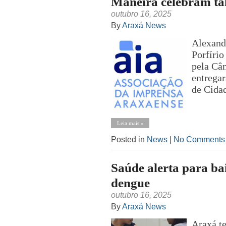
Maneira celebram ta
outubro 16, 2025
By
Araxá News
Alexand
Porfíri
pela Câ
entrega
de Cida
Leia mais »
Posted in
News
|
No Comments
Saúde alerta para ba
dengue
outubro 16, 2025
By
Araxá News
Araxá t