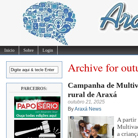
Inicio
Sobre
Login
Archive for out
Campanha de Multiva
PARCEIROS:
rural de Araxá
outubro 21, 2025
By
Araxá News
A partir
Multivac
a crianç