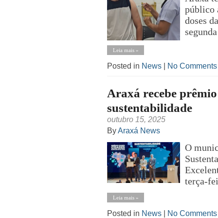
público 
doses da
segunda
Leia mais »
Posted in
News
|
No Comments
Araxá recebe prêmio
sustentabilidade
outubro 15, 2025
By
Araxá News
O munic
Sustent
Excelent
terça-fe
Leia mais »
Posted in
News
|
No Comments