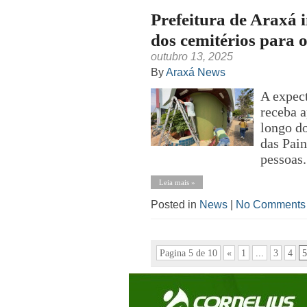
Prefeitura de Araxá 
dos cemitérios para 
outubro 13, 2025
By
Araxá News
A expect
receba 
longo d
das Pain
pessoas.
Leia mais »
Posted in
News
|
No Comments
Pagina 5 de 10
«
1
...
3
4
5