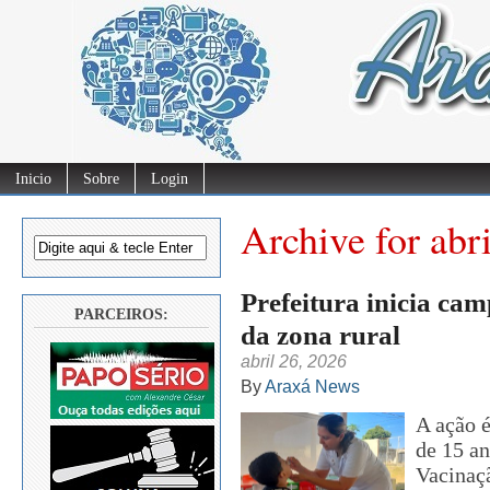
Inicio
Sobre
Login
Archive for abr
Prefeitura inicia ca
PARCEIROS:
da zona rural
abril 26, 2026
By
Araxá News
A ação é
de 15 an
Vacinaç