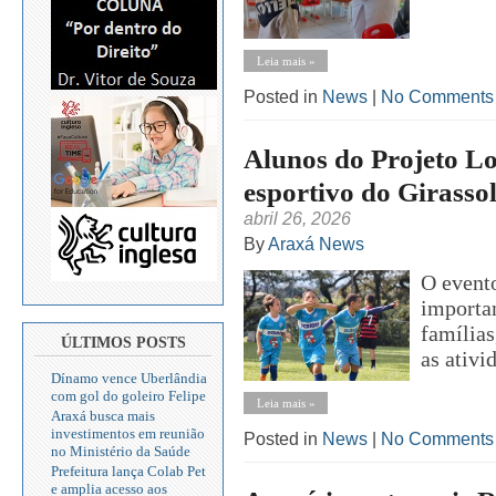
Leia mais »
Posted in
News
|
No Comments
Alunos do Projeto Lo
esportivo do Girasso
abril 26, 2026
By
Araxá News
O event
importan
família
ÚLTIMOS POSTS
as ativi
Dínamo vence Uberlândia
com gol do goleiro Felipe
Leia mais »
Araxá busca mais
investimentos em reunião
Posted in
News
|
No Comments
no Ministério da Saúde
Prefeitura lança Colab Pet
e amplia acesso aos