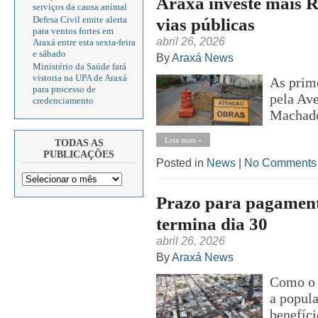
Araxá investe mais R
serviços da causa animal
vias públicas
Defesa Civil emite alerta
para ventos fortes em
abril 26, 2026
Araxá entre esta sexta-feira
e sábado
By
Araxá News
Ministério da Saúde fará
vistoria na UPA de Araxá
As prim
para processo de
pela Av
credenciamento
Machado
Leia mais »
TODAS AS
PUBLICAÇÕES
Posted in
News
|
No Comments
Prazo para pagamen
termina dia 30
abril 26, 2026
By
Araxá News
Como o p
a popula
benefíci