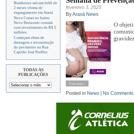
Semana de Prevenção
Bombeiros salvam bebê de
fevereiro 3, 2025
2 meses vítima de
engasgamento em Araxá
By
Araxá News
Novo Cemei no bairro
Novo Horizonte contará
O objeti
com investimento de R$ 5
comunid
milhões
gravidez
Começam obras de
drenagem e reconstrução
do pavimento na Rua
Capitão José Porfírio
TODAS AS
PUBLICAÇÕES
Leia mais »
Posted in
News
|
No Comments