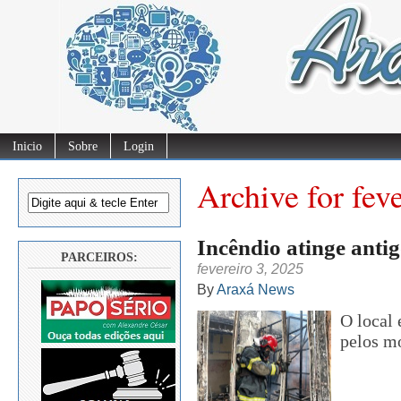
Inicio
Sobre
Login
Archive for fev
Incêndio atinge anti
PARCEIROS:
fevereiro 3, 2025
By
Araxá News
O local 
pelos mo