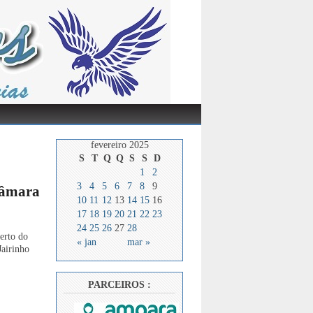
fevereiro 2025
S
T
Q
Q
S
S
D
1
2
3
4
5
6
7
8
9
Câmara
10
11
12
13
14
15
16
17
18
19
20
21
22
23
24
25
26
27
28
erto do
« jan
mar »
Jairinho
PARCEIROS :