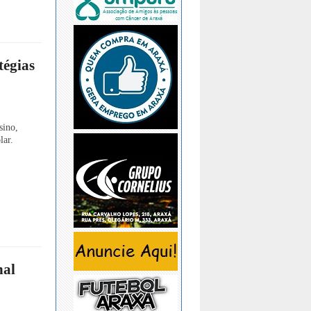
tégias
sino,
lar.
nal