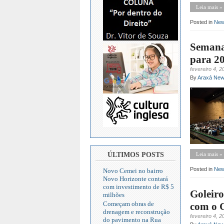
Leia mais »
Posted in
Ne
Semana 
para 2
fevereiro 4, 2
By
Araxá Ne
ÚLTIMOS POSTS
Leia mais »
Posted in
Ne
Novo Cemei no bairro
Novo Horizonte contará
com investimento de R$ 5
Goleiro
milhões
Começam obras de
com o 
drenagem e reconstrução
fevereiro 4, 2
do pavimento na Rua