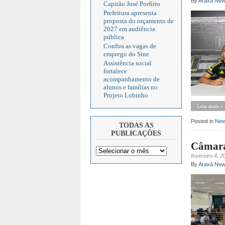
By
Araxá Ne
Capitão José Porfírio
Prefeitura apresenta
proposta do orçamento de
2027 em audiência
pública
Confira as vagas de
emprego do Sine
Assistência social
fortalece
acompanhamento de
alunos e famílias no
Projeto Lobinho
Leia mais »
Posted in
Ne
TODAS AS
PUBLICAÇÕES
Câmara
fevereiro 4, 2
By
Araxá Ne