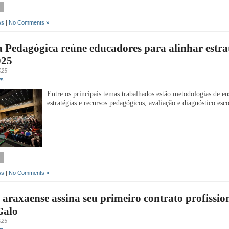
ws
|
No Comments »
Pedagógica reúne educadores para alinhar estra
025
025
ws
Entre os principais temas trabalhados estão metodologias de en
estratégias e recursos pedagógicos, avaliação e diagnóstico esco
ws
|
No Comments »
 araxaense assina seu primeiro contrato profissio
Galo
025