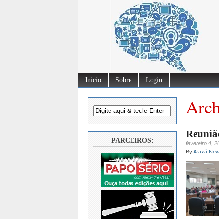
Inicio
Sobre
Login
Arch
Reuniã
PARCEIROS:
fevereiro 4, 2
By
Araxá Ne