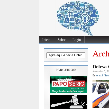
Inicio
Sobre
Login
Arch
Defesa 
PARCEIROS:
fevereiro 5, 2
By
Araxá Ne