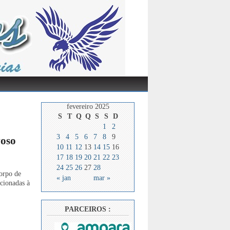
fevereiro 2025
S
T
Q
Q
S
S
D
1
2
3
4
5
6
7
8
9
voso
10
11
12
13
14
15
16
17
18
19
20
21
22
23
24
25
26
27
28
orpo de
« jan
mar »
cionadas à
PARCEIROS :