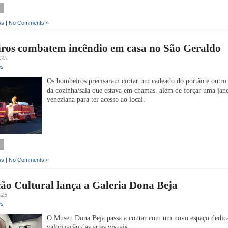
ws
|
No Comments »
ros combatem incêndio em casa no São Geraldo
025
ws
Os bombeiros precisaram cortar um cadeado do portão e outro 
da cozinha/sala que estava em chamas, além de forçar uma jan
veneziana para ter acesso ao local.
ws
|
No Comments »
o Cultural lança a Galeria Dona Beja
025
ws
O Museu Dona Beja passa a contar com um novo espaço dedic
valorização das artes visuais.