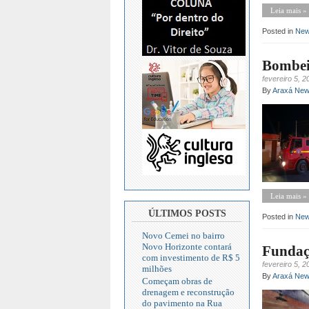
Leia mais »
Posted in
Ne
Bombei
fevereiro 5, 2
By
Araxá Ne
Leia mais »
ÚLTIMOS POSTS
Posted in
Ne
Novo Cemei no bairro
Novo Horizonte contará
Fundaçã
com investimento de R$ 5
fevereiro 5, 2
milhões
By
Araxá Ne
Começam obras de
drenagem e reconstrução
do pavimento na Rua