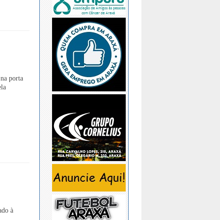
na porta
ela
ado à