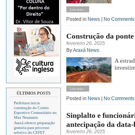
Leia mais »
Posted in
News
|
No Comments
Construção da ponte d
fevereiro 26, 2025
By
Araxá News
A estrad
investim
Leia mais »
ÚLTIMOS POSTS
Posted in
News
|
No Comments
Prefeitura inicia
construção do Centro
Esportivo Comunitário no
Sinplalto e funcioná
Max Neumann
antecipação da data-
Araxá oferece preparação
gratuita para processo
fevereiro 26, 2025
seletivo do CEFET