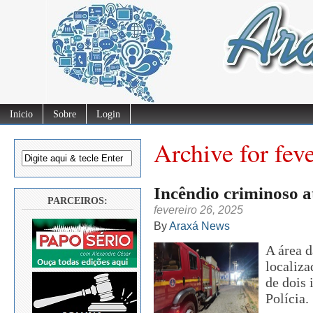
Inicio
Sobre
Login
Archive for fev
Incêndio criminoso a
PARCEIROS:
fevereiro 26, 2025
By
Araxá News
A área d
localiza
de dois 
Polícia.