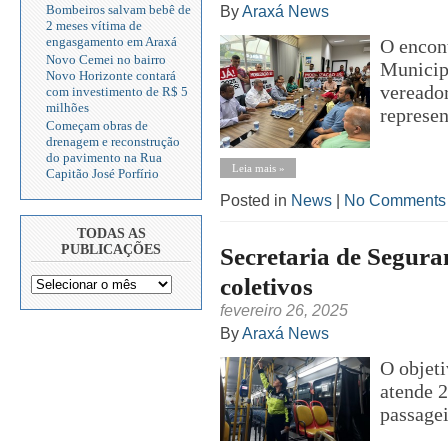
Bombeiros salvam bebê de
By
Araxá News
2 meses vítima de
engasgamento em Araxá
O encon
Novo Cemei no bairro
Municip
Novo Horizonte contará
vereador
com investimento de R$ 5
milhões
represen
Começam obras de
drenagem e reconstrução
do pavimento na Rua
Leia mais »
Capitão José Porfírio
Posted in
News
|
No Comments
TODAS AS
Secretaria de Seguran
PUBLICAÇÕES
coletivos
fevereiro 26, 2025
By
Araxá News
O objeti
atende 2
passagei