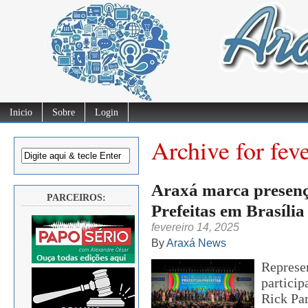
Inicio
Sobre
Login
Archive for fev
Araxá marca presença
PARCEIROS:
Prefeitas em Brasília
fevereiro 14, 2025
By
Araxá News
Represe
particip
Rick Par