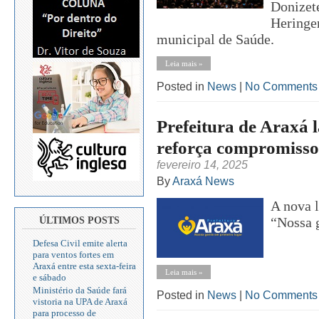
Donizete
Heringer
municipal de Saúde.
Leia mais »
Posted in
News
|
No Comments
Prefeitura de Araxá l
reforça compromisso
fevereiro 14, 2025
By
Araxá News
A nova 
“Nossa 
ÚLTIMOS POSTS
Defesa Civil emite alerta
para ventos fortes em
Araxá entre esta sexta-feira
Leia mais »
e sábado
Ministério da Saúde fará
Posted in
News
|
No Comments
vistoria na UPA de Araxá
para processo de