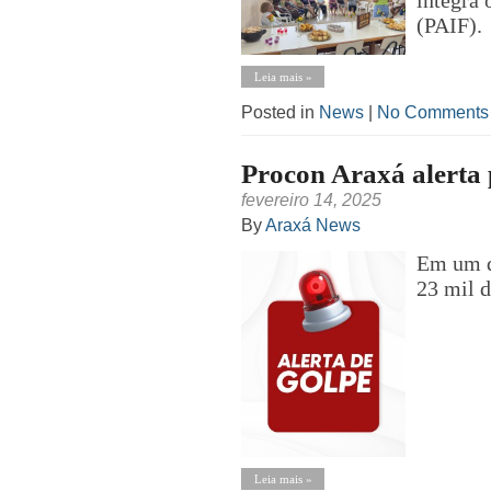
integra
(PAIF).
Leia mais »
Posted in
News
|
No Comments
Procon Araxá alerta 
fevereiro 14, 2025
By
Araxá News
Em um do
23 mil d
Leia mais »