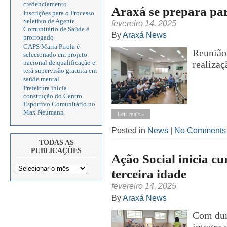
credenciamento
Araxá se prepara pa
Inscrições para o Processo
Seletivo de Agente
fevereiro 14, 2025
Comunitário de Saúde é
By
Araxá News
prorrogado
CAPS Maria Pirola é
Reunião 
selecionado em projeto
realizaç
nacional de qualificação e
terá supervisão gratuita em
saúde mental
Prefeitura inicia
construção do Centro
Esportivo Comunitário no
Max Neumann
Leia mais »
Posted in
News
|
No Comments
TODAS AS
PUBLICAÇÕES
Ação Social inicia c
terceira idade
fevereiro 14, 2025
By
Araxá News
Com dur