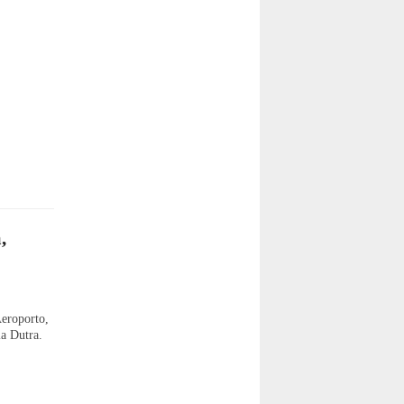
,
eroporto,
la Dutra.