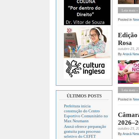
Leia mais »
Posted in
Ne
Edição
Rosa
outubro 23, 2
By
Araxá Ne
Leia mais »
ÚLTIMOS POSTS
Posted in
Ne
Prefeitura inicia
construção do Centro
Câmara 
Esportivo Comunitário no
Max Neumann
2026–2
Araxá oferece preparação
outubro 23, 2
gratuita para processo
By
Araxá Ne
seletivo do CEFET