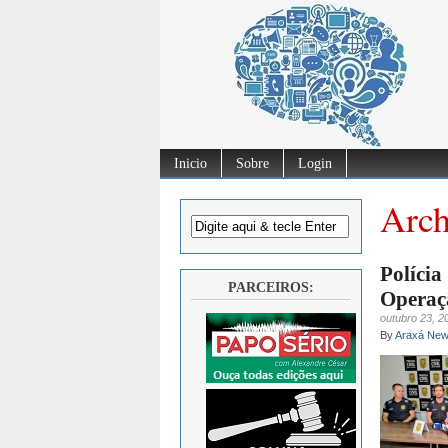
Inicio
Sobre
Login
Arch
Polícia
PARCEIROS:
Operaç
outubro 23, 2
By
Araxá Ne