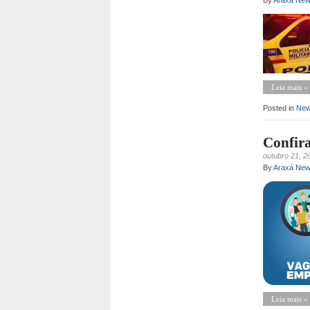
By
Araxá Ne
Leia mais »
Posted in
Ne
Confira
outubro 21, 2
By
Araxá Ne
Leia mais »