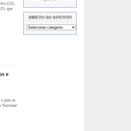
ira (22),
025, que
DIRETO AO ASSUNTO
os e
o país as
o Nacional