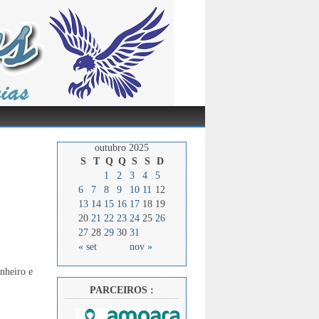
outubro 2025
S
T
Q
Q
S
S
D
1
2
3
4
5
6
7
8
9
10
11
12
13
14
15
16
17
18
19
20
21
22
23
24
25
26
27
28
29
30
31
« set
nov »
inheiro e
PARCEIROS :