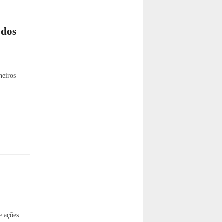
 dos
neiros
e ações