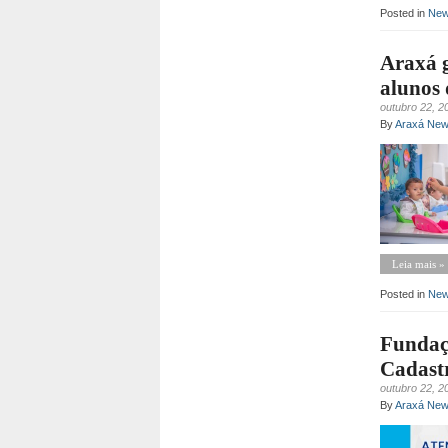
Posted in
Ne
Araxá g
alunos 
outubro 22, 2
By
Araxá Ne
Leia mais »
Posted in
Ne
Fundaçã
Cadastr
outubro 22, 2
By
Araxá Ne