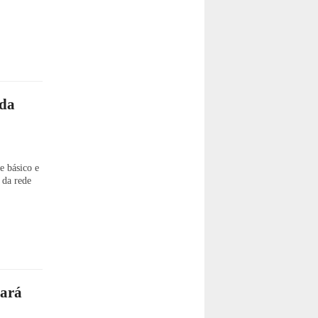
 da
e básico e
 da rede
Pará