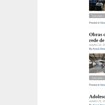
Leia mais »
Posted in
Ne
Obras 
rede de
outubro 22, 2
By
Araxá Ne
Leia mais »
Posted in
Ne
Adolesc
outubro 21, 2