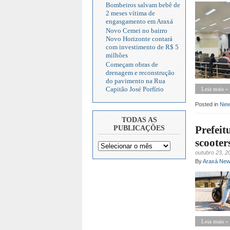
Bombeiros salvam bebê de
2 meses vítima de
engasgamento em Araxá
Novo Cemei no bairro
Novo Horizonte contará
com investimento de R$ 5
milhões
Começam obras de
drenagem e reconstrução
do pavimento na Rua
Capitão José Porfírio
Leia mais »
Posted in
Ne
TODAS AS
Prefeit
PUBLICAÇÕES
scooters
outubro 23, 2
By
Araxá Ne
Leia mais »