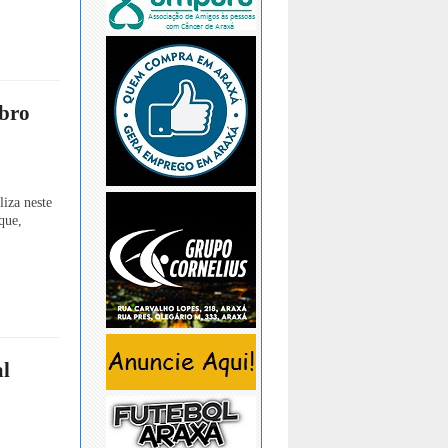
ubro
iza neste
que,
al