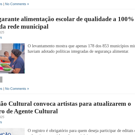
ws
|
No Comments »
arante alimentação escolar de qualidade a 100%
da rede municipal
025
ws
O levantamento mostra que apenas 178 dos 853 municípios mi
haviam adotado políticas integradas de segurança alimentar.
ws
|
No Comments »
o Cultural convoca artistas para atualizarem o
o de Agente Cultural
025
ws
O registro é obrigatório para quem deseja participar de editais 