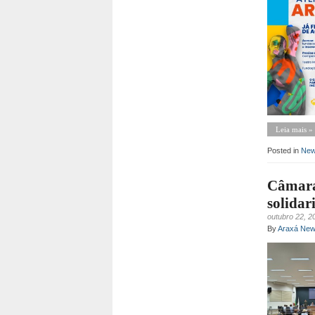
Leia mais »
Posted in
Ne
Câmara 
solidar
outubro 22, 2
By
Araxá Ne