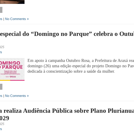
ws
|
No Comments »
 especial do “Domingo no Parque” celebra o Out
025
ws
Em apoio à campanha Outubro Rosa, a Prefeitura de Araxá real
domingo (26) uma edição especial do projeto Domingo no Par
dedicada à conscientização sobre a saúde da mulher.
ws
|
No Comments »
realiza Audiência Pública sobre Plano Plurianu
029
025
ws